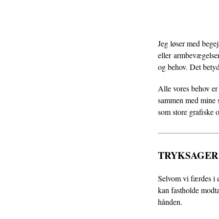
Jeg løser med begejs
eller armbevægelser
og behov. Det betyde
Alle vores behov er 
sammen med mine sama
som store grafiske 
TRYKSAGER
Selvom vi færdes i e
kan fastholde modtag
hånden.