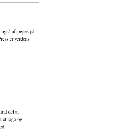
 også afspejles på
ress er verdens
ral del af
e et logo og
ed.