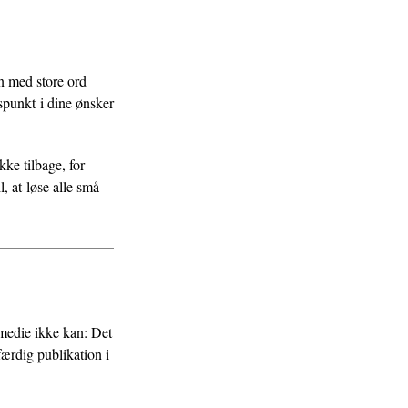
en med store ord
spunkt i dine ønsker
kke tilbage, for
l, at løse alle små
 medie ikke kan: Det
færdig publikation i